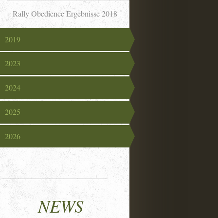
Rally Obedience Ergebnisse 2018
2019
2023
2024
2025
2026
NEWS