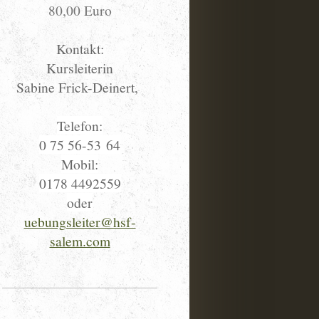
80,00 Euro
Kontakt:
Kursleiterin
Sabine Frick-Deinert,
Telefon:
0 75 56-53 64
Mobil:
0178 4492559
oder
uebungsleiter@hsf-
salem.com